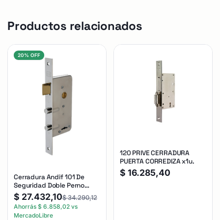
Productos relacionados
20% OFF
120 PRIVE CERRADURA
PUERTA CORREDIZA x1u.
$
16.285,40
Cerradura Andif 101 De
Seguridad Doble Perno
Reforzada Plateado
$
27.432,10
$
34.290,12
Ahorrás
$
6.858,02
vs
MercadoLibre