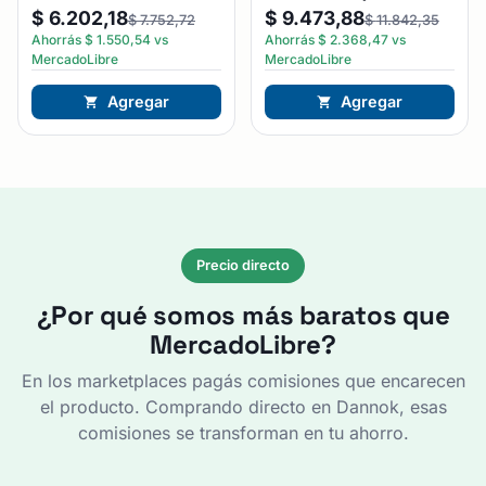
$
6.202,18
$
9.473,88
$
7.752,72
$
11.842,35
Ahorrás
$
1.550,54
vs
Ahorrás
$
2.368,47
vs
MercadoLibre
MercadoLibre
Agregar
Agregar
Precio directo
¿Por qué somos más baratos que
MercadoLibre?
En los marketplaces pagás comisiones que encarecen
el producto. Comprando directo en Dannok, esas
comisiones se transforman en tu ahorro.