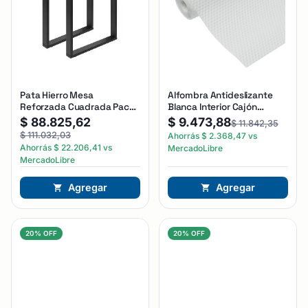
Pata Hierro Mesa
Alfombra Antideslizante
Reforzada Cuadrada Pack
Blanca Interior Cajón
X2 Unidades Dannok Negro
Bronzen
$
88.825,62
$
9.473,88
$
11.842,35
$
111.032,03
Ahorrás
$
2.368,47
vs
Ahorrás
$
22.206,41
vs
MercadoLibre
MercadoLibre
Agregar
Agregar
20% OFF
20% OFF