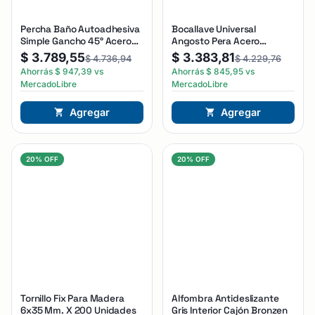
Percha Baño Autoadhesiva
Bocallave Universal
Simple Gancho 45° Acero
Angosto Pera Acero
Bronzen Plateado
Inoxidable Bronzen Acero
$
3.789,55
$
3.383,81
$
4.736,94
$
4.229,76
Ahorrás
$
947,39
vs
Ahorrás
$
845,95
vs
MercadoLibre
MercadoLibre
Agregar
Agregar
20% OFF
20% OFF
Tornillo Fix Para Madera
Alfombra Antideslizante
6x35 Mm. X 200 Unidades
Gris Interior Cajón Bronzen