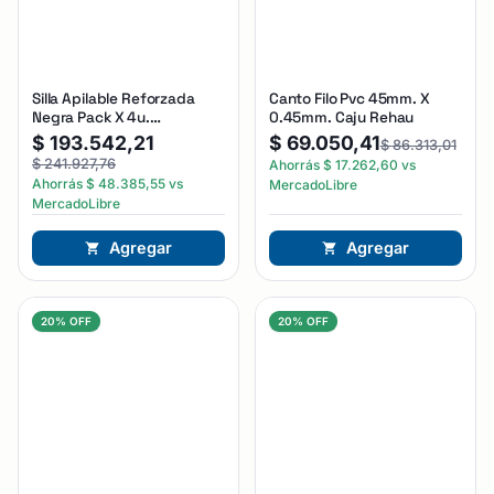
Silla Apilable Reforzada
Canto Filo Pvc 45mm. X
Negra Pack X 4u.
0.45mm. Caju Rehau
Estructura De La Silla Negro
$
193.542,21
$
69.050,41
$
86.313,01
Asiento Negro
$
241.927,76
Ahorrás
$
17.262,60
vs
Ahorrás
$
48.385,55
vs
MercadoLibre
MercadoLibre
Agregar
Agregar
20% OFF
20% OFF