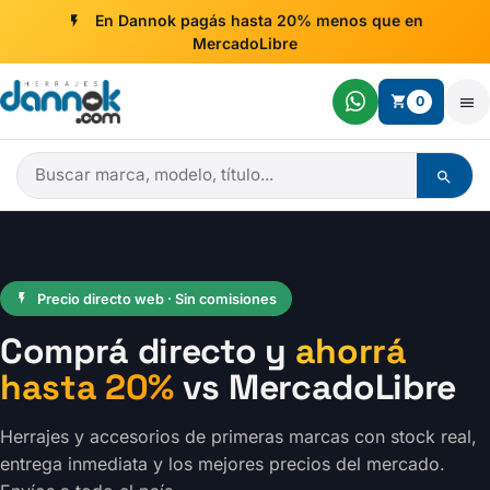
Ir al contenido
En Dannok pagás hasta 20% menos que en
MercadoLibre
0
Precio directo web · Sin comisiones
Comprá directo y
ahorrá
hasta 20%
vs MercadoLibre
Herrajes y accesorios de primeras marcas con stock real,
entrega inmediata y los mejores precios del mercado.