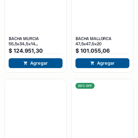
BACHA MURCIA
BACHA MALLORCA
55,5x34,5x14
47,5x47,5x20
discontinuada
$
124.951,30
$
101.055,06
Agregar
Agregar
20% OFF