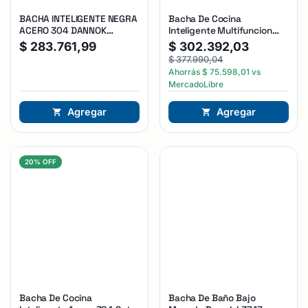
BACHA INTELIGENTE NEGRA
Bacha De Cocina
ACERO 304 DANNOK
Inteligente Multifuncion
(PUBLI2) CUOTAS
Acero 304 Dannok Negro
$
283.761,99
$
302.392,03
$
377.990,04
Ahorrás
$
75.598,01
vs
MercadoLibre
Agregar
Agregar
20% OFF
Bacha De Cocina
Bacha De Baño Bajo