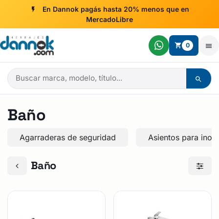
Ir al contenido
En Dannok pagás hasta 20% menos que en
MercadoLibre
0
Baño
Agarraderas de seguridad
Asientos para inod
Baño