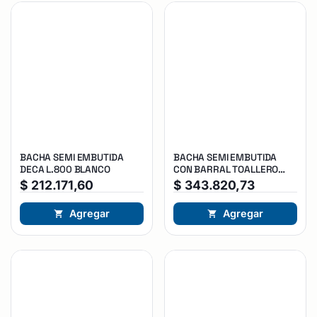
BACHA SEMI EMBUTIDA
BACHA SEMI EMBUTIDA
DECA L.800 BLANCO
CON BARRAL TOALLERO
DECA L.83C BLANCO
$
212.171,60
$
343.820,73
Agregar
Agregar