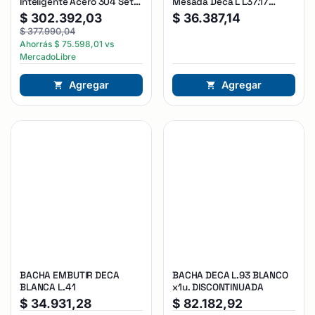
Inteligente Acero 304 Set
Mesada Deca L L37.17
Grifería Negra Negro
Blanco 37.5cm X 48.5cm
$
302.392,03
$
36.387,14
16cm De Alto
$
377.990,04
Ahorrás
$
75.598,01
vs
MercadoLibre
Agregar
Agregar
BACHA EMBUTIR DECA
BACHA DECA L.93 BLANCO
BLANCA L.41
x1u. DISCONTINUADA
$
34.931,28
$
82.182,92