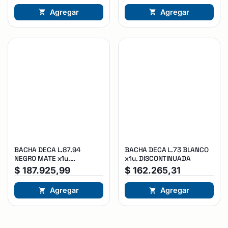
Agregar
Agregar
BACHA DECA L.87.94
BACHA DECA L.73 BLANCO
NEGRO MATE x1u.
x1u. DISCONTINUADA
DISCONTINUADA
$
187.925,99
$
162.265,31
Agregar
Agregar