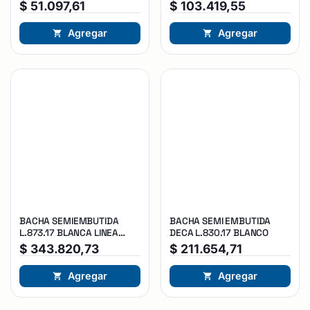
70 x 20 cm x1u
discontinuado
$
51.097,61
$
103.419,55
Agregar
Agregar
BACHA SEMIEMBUTIDA
BACHA SEMI EMBUTIDA
L.873.17 BLANCA LINEA
DECA L.830.17 BLANCO
CLASSIC
$
343.820,73
$
211.654,71
Agregar
Agregar