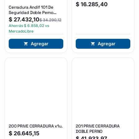
$
16.285,40
Cerradura Andif 101 De
Seguridad Doble Perno
Reforzada Plateado
$
27.432,10
$
34.290,12
Ahorrás
$
6.858,02
vs
MercadoLibre
Agregar
Agregar
200 PRIVE CERRADURA x1u.
201 PRIVE CERRADURA
DOBLE PERNO
$
26.645,15
$
41.933,97