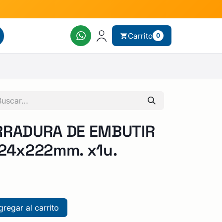
Carrito
0
RRADURA DE EMBUTIR
x24x222mm. x1u.
regar al carrito