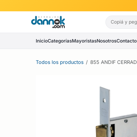
Ir al contenido
Inicio
Categorías
Mayoristas
Nosotros
Contacto
Todos los productos
855 ANDIF CERRAD