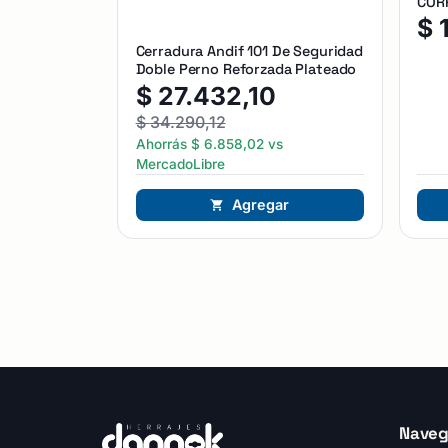
CORR
$
Cerradura Andif 101 De Seguridad
Doble Perno Reforzada Plateado
$
27.432,10
$
34.290,12
Ahorrás
$
6.858,02
vs
MercadoLibre
Agregar
Naveg