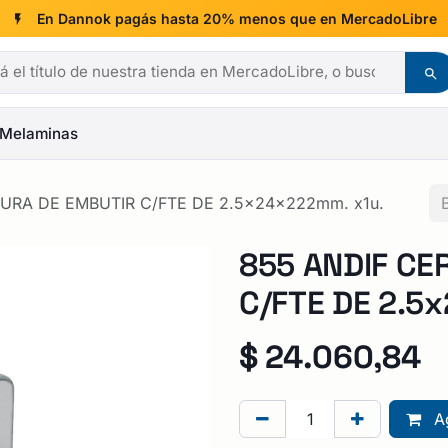
En Dannok pagás hasta 20% menos que en MercadoLibre
Melaminas
URA DE EMBUTIR C/FTE DE 2.5x24x222mm. x1u.
855 ANDIF CE
C/FTE DE 2.5
$
24.060,84
Ag