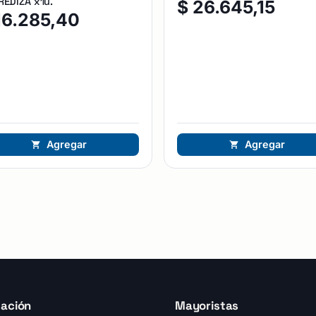
EDIZA x1u.
$
26.645,15
16.285,40
Agregar
Agregar
ación
Mayoristas