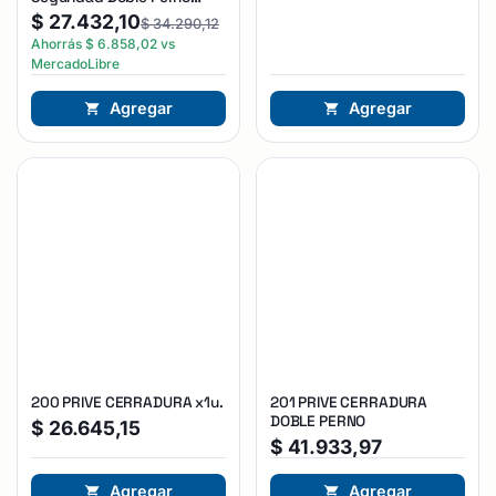
Reforzada Plateado
$
27.432,10
$
34.290,12
Ahorrás
$
6.858,02
vs
MercadoLibre
Agregar
Agregar
200 PRIVE CERRADURA x1u.
201 PRIVE CERRADURA
DOBLE PERNO
$
26.645,15
$
41.933,97
Agregar
Agregar