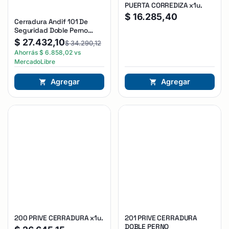
PUERTA CORREDIZA x1u.
$
16.285,40
Cerradura Andif 101 De
Seguridad Doble Perno
Reforzada Plateado
$
27.432,10
$
34.290,12
Ahorrás
$
6.858,02
vs
MercadoLibre
Agregar
Agregar
200 PRIVE CERRADURA x1u.
201 PRIVE CERRADURA
DOBLE PERNO