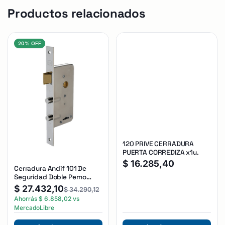
Productos relacionados
20% OFF
120 PRIVE CERRADURA
PUERTA CORREDIZA x1u.
$
16.285,40
Cerradura Andif 101 De
Seguridad Doble Perno
Reforzada Plateado
$
27.432,10
$
34.290,12
Ahorrás
$
6.858,02
vs
MercadoLibre