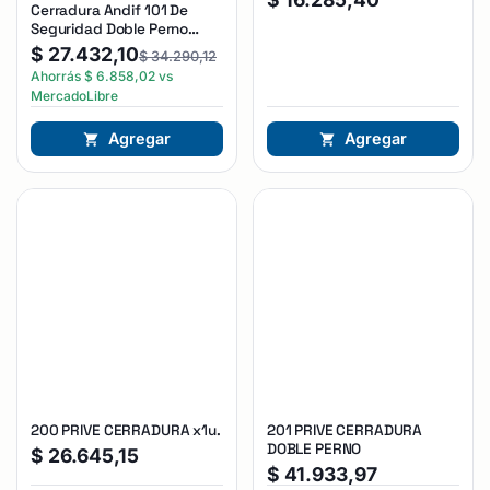
Cerradura Andif 101 De
Seguridad Doble Perno
Reforzada Plateado
$
27.432,10
$
34.290,12
Ahorrás
$
6.858,02
vs
MercadoLibre
Agregar
Agregar
200 PRIVE CERRADURA x1u.
201 PRIVE CERRADURA
DOBLE PERNO
$
26.645,15
$
41.933,97