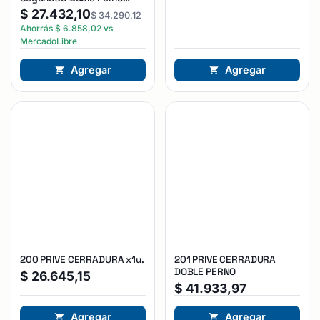
Reforzada Plateado
$
27.432,10
$
34.290,12
Ahorrás
$
6.858,02
vs
MercadoLibre
Agregar
Agregar
200 PRIVE CERRADURA x1u.
201 PRIVE CERRADURA
DOBLE PERNO
$
26.645,15
$
41.933,97
Agregar
Agregar