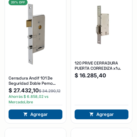
20% OFF
120 PRIVE CERRADURA
PUERTA CORREDIZA x1u.
$
16.285,40
Cerradura Andif 101 De
Seguridad Doble Perno
Reforzada Plateado
$
27.432,10
$
34.290,12
Ahorrás
$
6.858,02
vs
MercadoLibre
Agregar
Agregar