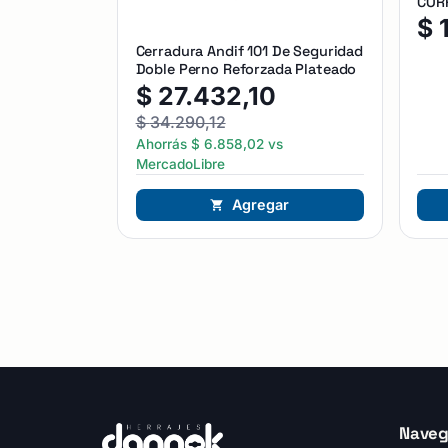
CORR
$
Cerradura Andif 101 De Seguridad
Doble Perno Reforzada Plateado
$
27.432,10
$
34.290,12
Ahorrás
$
6.858,02
vs
MercadoLibre
Agregar
Naveg