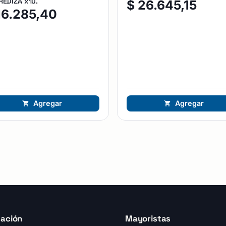
EDIZA x1u.
$
26.645,15
16.285,40
Agregar
Agregar
ación
Mayoristas