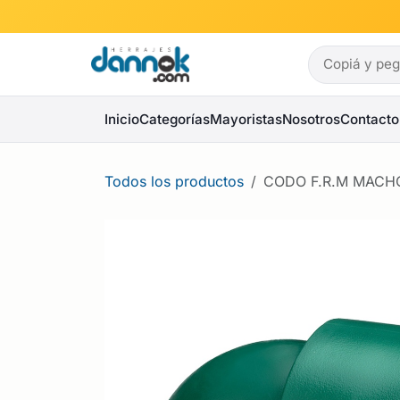
Ir al contenido
Inicio
Categorías
Mayoristas
Nosotros
Contacto
Todos los productos
CODO F.R.M MACHO 