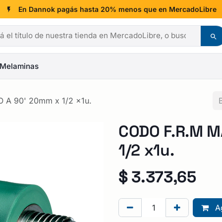
En Dannok pagás hasta 20% menos que en MercadoLibre
Melaminas
A 90' 20mm x 1/2 x1u.
CODO F.R.M M
1/2 x1u.
$
3.373,65
Ag