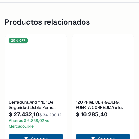
Productos relacionados
20% OFF
Cerradura Andif 101 De
120 PRIVE CERRADURA
Seguridad Doble Perno
PUERTA CORREDIZA x1u.
Reforzada Plateado
$
27.432,10
$
16.285,40
$
34.290,12
Ahorrás
$
6.858,02
vs
MercadoLibre
Agregar
Agregar