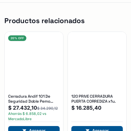
Productos relacionados
20% OFF
Cerradura Andif 101 De
120 PRIVE CERRADURA
Seguridad Doble Perno
PUERTA CORREDIZA x1u.
Reforzada Plateado
$
27.432,10
$
16.285,40
$
34.290,12
Ahorrás
$
6.858,02
vs
MercadoLibre
Agregar
Agregar