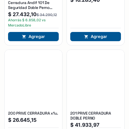
Cerradura Andif 101 De
Seguridad Doble Perno
Reforzada Plateado
$
27.432,10
$
34.290,12
Ahorrás
$
6.858,02
vs
MercadoLibre
Agregar
Agregar
200 PRIVE CERRADURA x1u.
201 PRIVE CERRADURA
DOBLE PERNO
$
26.645,15
$
41.933,97