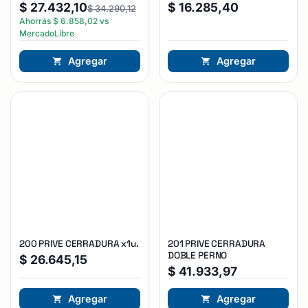
Reforzada Plateado
$
27.432,10
$
16.285,40
$
34.290,12
Ahorrás
$
6.858,02
vs
MercadoLibre
Agregar
Agregar
200 PRIVE CERRADURA x1u.
201 PRIVE CERRADURA
DOBLE PERNO
$
26.645,15
$
41.933,97
Agregar
Agregar