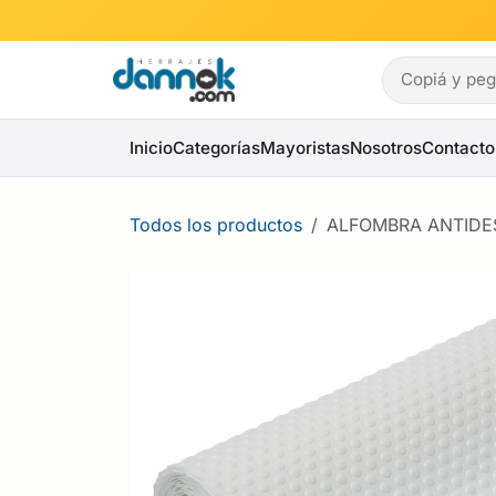
Ir al contenido
Inicio
Categorías
Mayoristas
Nosotros
Contacto
Todos los productos
ALFOMBRA ANTIDES