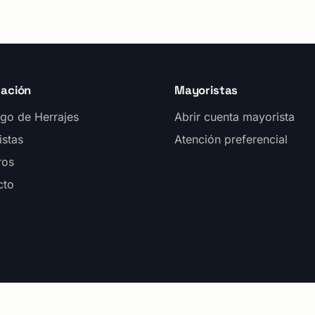
ación
Mayoristas
go de Herrajes
Abrir cuenta mayorista
istas
Atención preferencial
ros
cto
rvados.