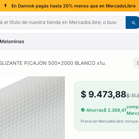
En Dannok pagás hasta 20% menos que en MercadoLibre
Melaminas
LIZANTE P/CAJON 500x2000 BLANCO x1u.
$
9.473,88
$
11.
compr
Ahorrás
$
2.368,47
Merca
Precio en MercadoLibre: incluye