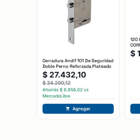
120
CORR
$
Cerradura Andif 101 De Seguridad
Doble Perno Reforzada Plateado
$
27.432,10
$
34.290,12
Ahorrás
$
6.858,02
vs
MercadoLibre
Agregar