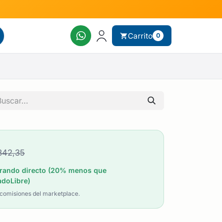
Carrito
0
842,35
ando directo (20% menos que
doLibre)
 comisiones del marketplace.