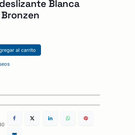
deslizante Blanca
n Bronzen
regar al carrito
eseos
30