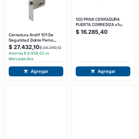
120 PRIVE CERRADURA
PUERTA CORREDIZA x1u.
$
16.285,40
Cerradura Andif 101 De
Seguridad Doble Perno
Reforzada Plateado
$
27.432,10
$
34.290,12
Ahorrás
$
6.858,02
vs
MercadoLibre
Agregar
Agregar