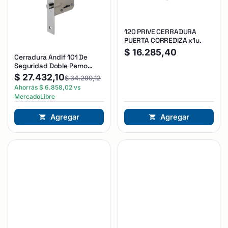
120 PRIVE CERRADURA
PUERTA CORREDIZA x1u.
$
16.285,40
Cerradura Andif 101 De
Seguridad Doble Perno
Reforzada Plateado
$
27.432,10
$
34.290,12
Ahorrás
$
6.858,02
vs
MercadoLibre
Agregar
Agregar