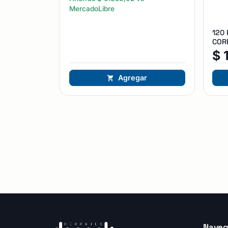
MercadoLibre
120
CORR
$
Agregar
Naveg