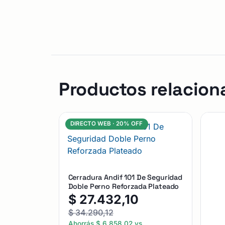
Productos relacion
DIRECTO WEB ·
20% OFF
Cerradura Andif 101 De Seguridad
Doble Perno Reforzada Plateado
$
27.432,10
$
34.290,12
Ahorrás
$
6.858,02
vs