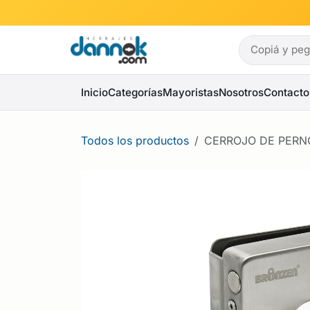
Ir al contenido
Inicio
Categorías
Mayoristas
Nosotros
Contacto
Todos los productos
CERROJO DE PERNO 