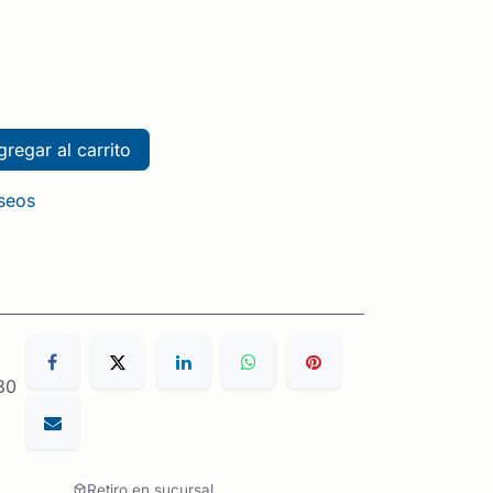
regar al carrito
eseos
30
Retiro en sucursal