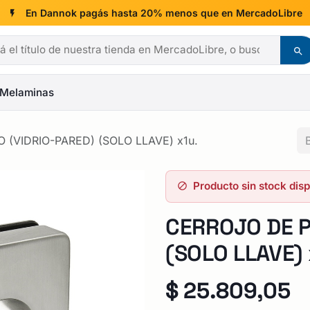
En Dannok pagás hasta 20% menos que en MercadoLibre
Melaminas
(VIDRIO-PARED) (SOLO LLAVE) x1u.
Producto sin stock dis
CERROJO DE P
(SOLO LLAVE) 
$
25.809,05