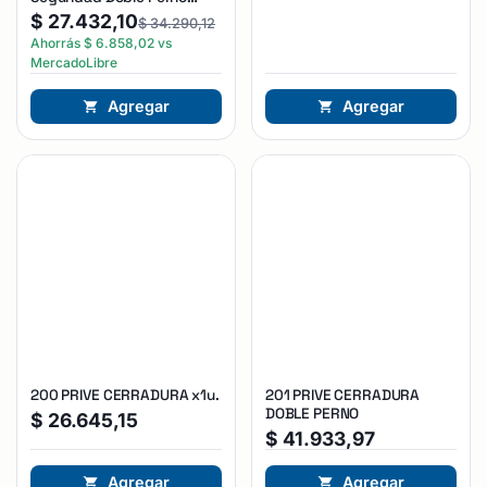
Reforzada Plateado
$
27.432,10
$
34.290,12
Ahorrás
$
6.858,02
vs
MercadoLibre
Agregar
Agregar
200 PRIVE CERRADURA x1u.
201 PRIVE CERRADURA
DOBLE PERNO
$
26.645,15
$
41.933,97
Agregar
Agregar