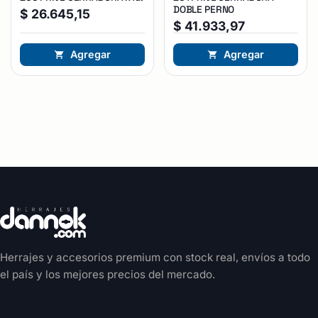
DOBLE PERNO
$
26.645,15
$
41.933,97
Agregar
Agregar
Herrajes y accesorios premium con stock real, envíos a todo
el país y los mejores precios del mercado.