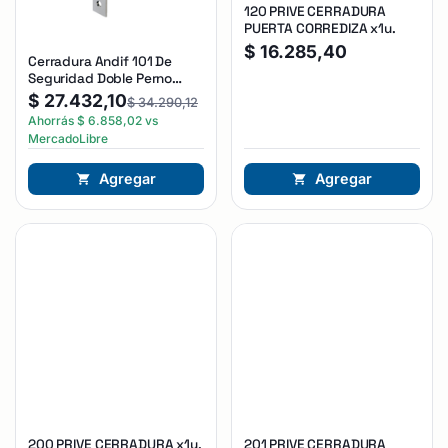
120 PRIVE CERRADURA
PUERTA CORREDIZA x1u.
$
16.285,40
Cerradura Andif 101 De
Seguridad Doble Perno
Reforzada Plateado
$
27.432,10
$
34.290,12
Ahorrás
$
6.858,02
vs
MercadoLibre
Agregar
Agregar
200 PRIVE CERRADURA x1u.
201 PRIVE CERRADURA