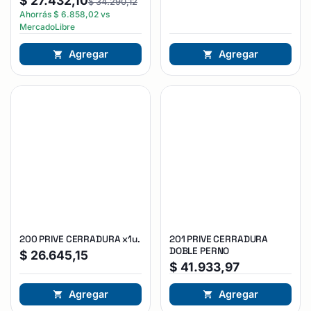
$
27.432,10
$
34.290,12
Ahorrás
$
6.858,02
vs
MercadoLibre
Agregar
Agregar
200 PRIVE CERRADURA x1u.
201 PRIVE CERRADURA
DOBLE PERNO
$
26.645,15
$
41.933,97
Agregar
Agregar