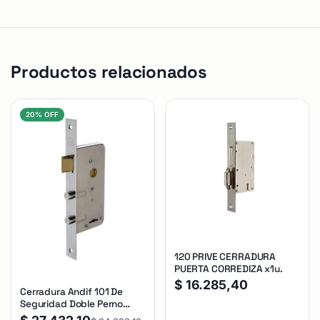
Productos relacionados
20% OFF
120 PRIVE CERRADURA
PUERTA CORREDIZA x1u.
$
16.285,40
Cerradura Andif 101 De
Seguridad Doble Perno
Reforzada Plateado