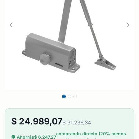
$
24.989,07
$
31.236,34
comprando directo (20% menos
Ahorrás
$
6.247,27