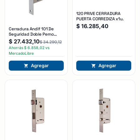
120 PRIVE CERRADURA
PUERTA CORREDIZA x1u.
$
16.285,40
Cerradura Andif 101 De
Seguridad Doble Perno
Reforzada Plateado
$
27.432,10
$
34.290,12
Ahorrás
$
6.858,02
vs
MercadoLibre
Agregar
Agregar