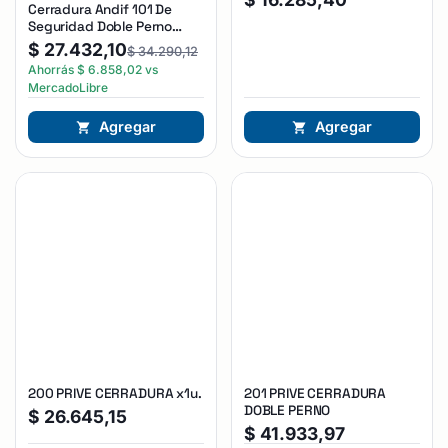
Cerradura Andif 101 De
Seguridad Doble Perno
Reforzada Plateado
$
27.432,10
$
34.290,12
Ahorrás
$
6.858,02
vs
MercadoLibre
Agregar
Agregar
200 PRIVE CERRADURA x1u.
201 PRIVE CERRADURA
DOBLE PERNO
$
26.645,15
$
41.933,97