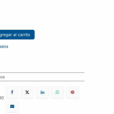
regar al carrito
eseos
ivo
30