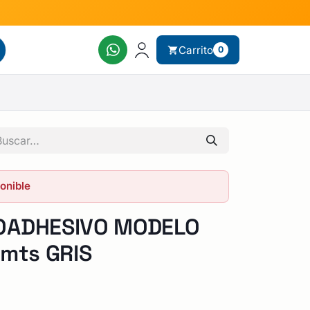
Carrito
0
ponible
OADHESIVO MODELO
 mts GRIS