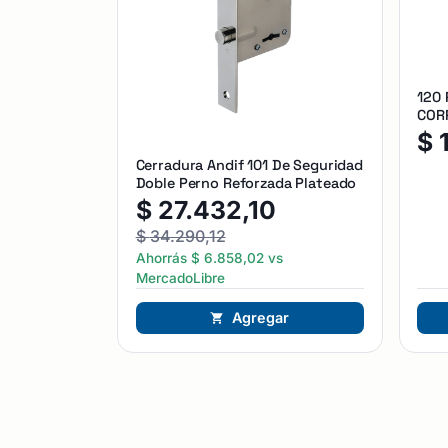
120
CORR
$
Cerradura Andif 101 De Seguridad
Doble Perno Reforzada Plateado
$
27.432,10
$
34.290,12
Ahorrás
$
6.858,02
vs
MercadoLibre
Agregar