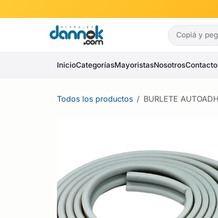
Ir al contenido
Inicio
Categorías
Mayoristas
Nosotros
Contacto
Todos los productos
BURLETE AUTOADHE