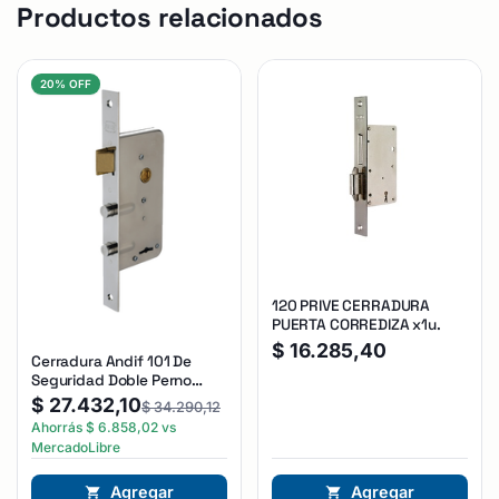
Productos relacionados
20% OFF
120 PRIVE CERRADURA
PUERTA CORREDIZA x1u.
$
16.285,40
Cerradura Andif 101 De
Seguridad Doble Perno
Reforzada Plateado
$
27.432,10
$
34.290,12
Ahorrás
$
6.858,02
vs
MercadoLibre
Agregar
Agregar