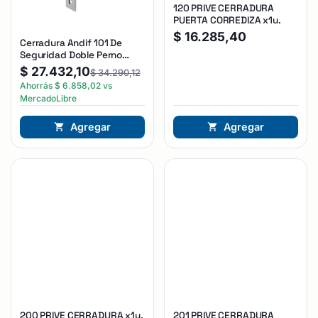
120 PRIVE CERRADURA
PUERTA CORREDIZA x1u.
$
16.285,40
Cerradura Andif 101 De
Seguridad Doble Perno
Reforzada Plateado
$
27.432,10
$
34.290,12
Ahorrás
$
6.858,02
vs
MercadoLibre
Agregar
Agregar
200 PRIVE CERRADURA x1u.
201 PRIVE CERRADURA