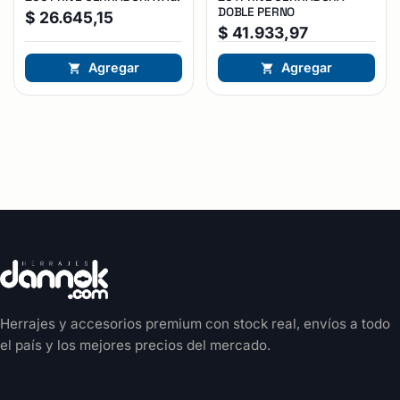
DOBLE PERNO
$
26.645,15
$
41.933,97
Agregar
Agregar
Herrajes y accesorios premium con stock real, envíos a todo
el país y los mejores precios del mercado.