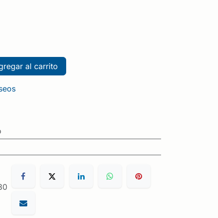
regar al carrito
eseos
o
30