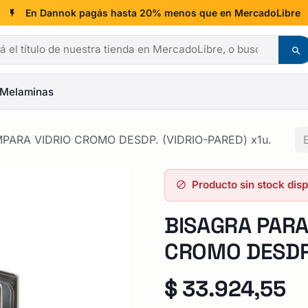
En Dannok pagás hasta 20% menos que en MercadoLibre
Melaminas
PARA VIDRIO CROMO DESDP. (VIDRIO-PARED) x1u.
Producto sin stock dis
BISAGRA PAR
CROMO DESDP.
$
33.924,55