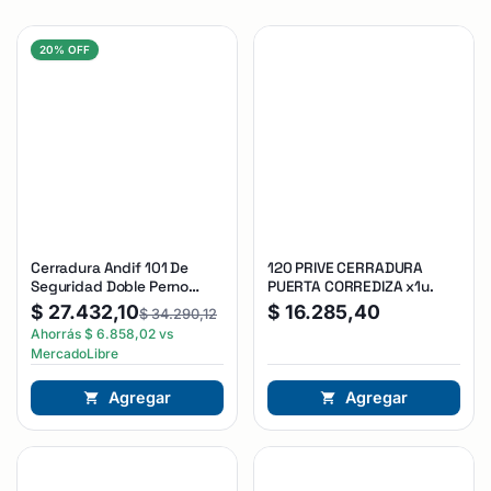
20% OFF
Cerradura Andif 101 De
120 PRIVE CERRADURA
Seguridad Doble Perno
PUERTA CORREDIZA x1u.
Reforzada Plateado
$
27.432,10
$
16.285,40
$
34.290,12
Ahorrás
$
6.858,02
vs
MercadoLibre
Agregar
Agregar