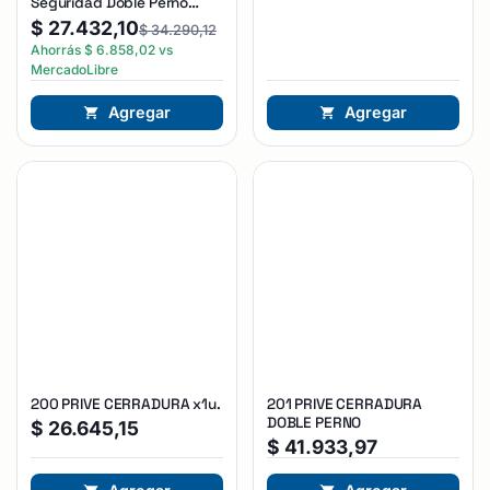
Seguridad Doble Perno
Reforzada Plateado
$
27.432,10
$
34.290,12
Ahorrás
$
6.858,02
vs
MercadoLibre
Agregar
Agregar
200 PRIVE CERRADURA x1u.
201 PRIVE CERRADURA
DOBLE PERNO
$
26.645,15
$
41.933,97