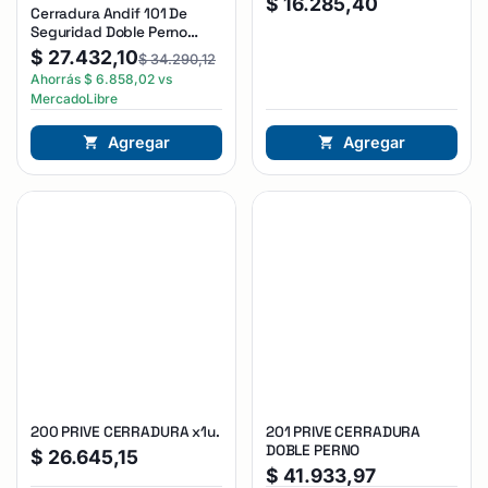
$
16.285,40
Cerradura Andif 101 De
Seguridad Doble Perno
Reforzada Plateado
$
27.432,10
$
34.290,12
Ahorrás
$
6.858,02
vs
MercadoLibre
Agregar
Agregar
200 PRIVE CERRADURA x1u.
201 PRIVE CERRADURA
DOBLE PERNO
$
26.645,15
$
41.933,97