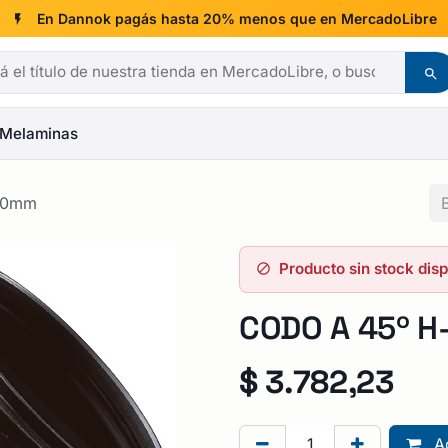
En Dannok pagás hasta 20% menos que en MercadoLibre
Melaminas
10mm
Producto sin stock dis
CODO A 45º H
$
3.782,23
Ag