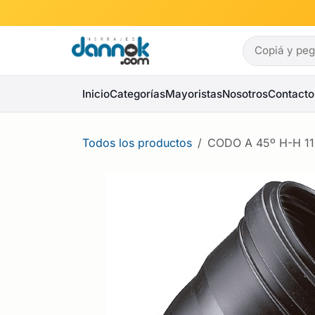
Ir al contenido
Inicio
Categorías
Mayoristas
Nosotros
Contacto
Todos los productos
CODO A 45º H-H 1