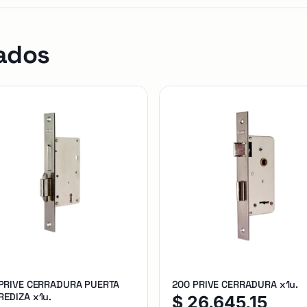
ados
 PRIVE CERRADURA PUERTA
200 PRIVE CERRADURA x1u.
EDIZA x1u.
$
26.645,15