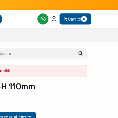
Carrito
0
ponible
-H 110mm
regar al carrito