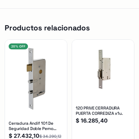
Productos relacionados
20% OFF
120 PRIVE CERRADURA
PUERTA CORREDIZA x1u.
$
16.285,40
Cerradura Andif 101 De
Seguridad Doble Perno
Reforzada Plateado
$
27.432,10
$
34.290,12