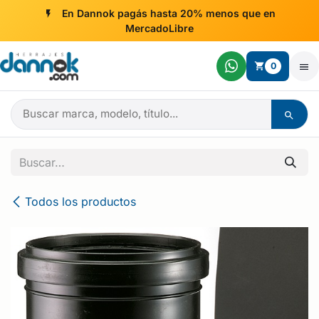
Ir al contenido
En Dannok pagás hasta 20% menos que en
MercadoLibre
0
Todos los productos