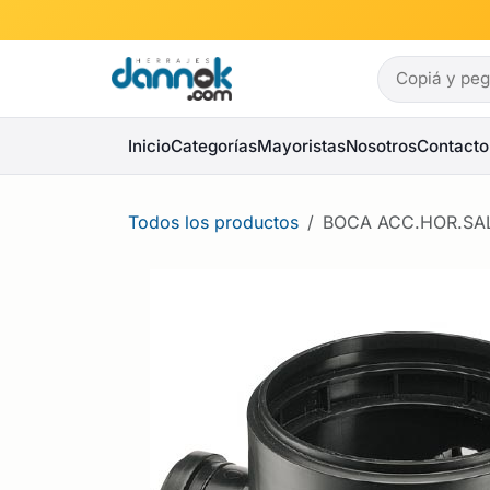
Ir al contenido
Inicio
Categorías
Mayoristas
Nosotros
Contacto
Todos los productos
BOCA ACC.HOR.SA