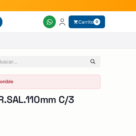
Carrito
0
ponible
.SAL.110mm C/3