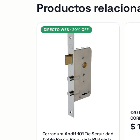
Productos relacion
DIRECTO WEB ·
20% OFF
120
CORR
$
Cerradura Andif 101 De Seguridad
Doble Perno Reforzada Plateado