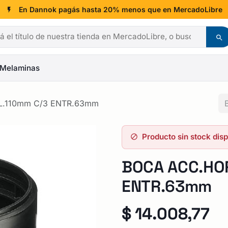
En Dannok pagás hasta 20% menos que en MercadoLibre
Melaminas
L.110mm C/3 ENTR.63mm
Producto sin stock dis
BOCA ACC.HOR
ENTR.63mm
$
14.008,77