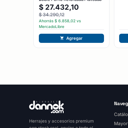
$
27.432,10
$
34.290,12
Ahorrás
$
6.858,02
vs
MercadoLibre
Agregar
Naveg
Catálo
Herrajes y accesorios premium
Mayor
con stock real, envíos a todo el