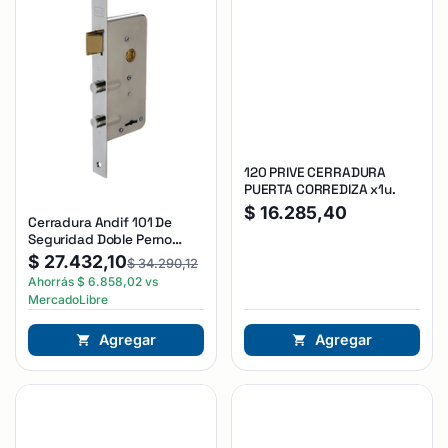
120 PRIVE CERRADURA
PUERTA CORREDIZA x1u.
$
16.285,40
Cerradura Andif 101 De
Seguridad Doble Perno
Reforzada Plateado
$
27.432,10
$
34.290,12
Ahorrás
$
6.858,02
vs
MercadoLibre
Agregar
Agregar