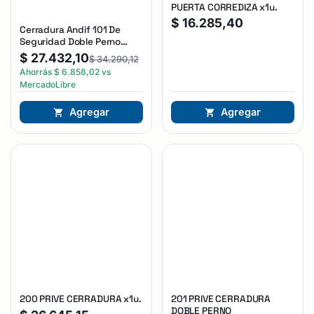
PUERTA CORREDIZA x1u.
$
16.285,40
Cerradura Andif 101 De
Seguridad Doble Perno
Reforzada Plateado
$
27.432,10
$
34.290,12
Ahorrás
$
6.858,02
vs
MercadoLibre
Agregar
Agregar
200 PRIVE CERRADURA x1u.
201 PRIVE CERRADURA
DOBLE PERNO