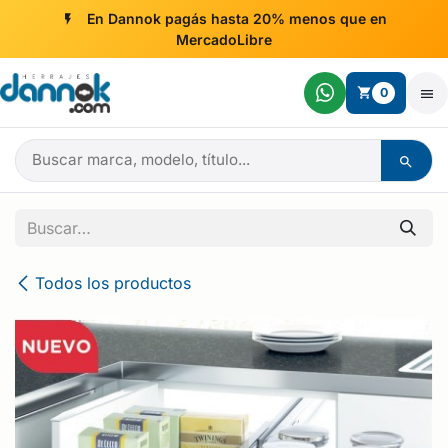
Ir al contenido
En Dannok pagás hasta 20% menos que en
MercadoLibre
0
Todos los productos