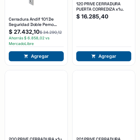
120 PRIVE CERRADURA
PUERTA CORREDIZA x1u.
$
16.285,40
Cerradura Andif 101 De
Seguridad Doble Perno
Reforzada Plateado
$
27.432,10
$
34.290,12
Ahorrás
$
6.858,02
vs
MercadoLibre
Agregar
Agregar
200 PRIVE CERRADURA x1u.
201 PRIVE CERRADURA