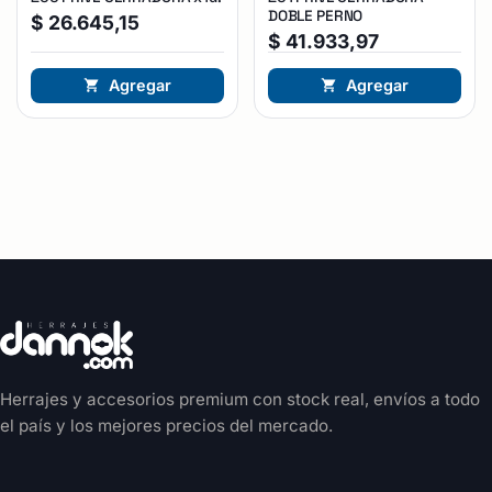
DOBLE PERNO
$
26.645,15
$
41.933,97
Agregar
Agregar
Herrajes y accesorios premium con stock real, envíos a todo
el país y los mejores precios del mercado.