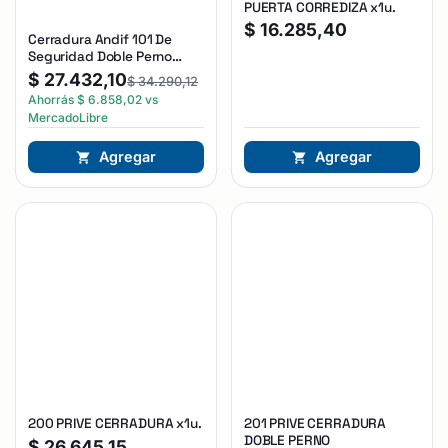
PUERTA CORREDIZA x1u.
$
16.285,40
Cerradura Andif 101 De
Seguridad Doble Perno
Reforzada Plateado
$
27.432,10
$
34.290,12
Ahorrás
$
6.858,02
vs
MercadoLibre
Agregar
Agregar
200 PRIVE CERRADURA x1u.
201 PRIVE CERRADURA
DOBLE PERNO
$
26.645,15