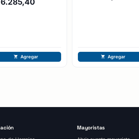
16.285,40
Agregar
Agregar
ación
Mayoristas