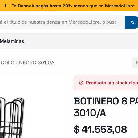
En Dannok pagás hasta 20% menos que en MercadoLibre
Melaminas
 COLOR NEGRO 3010/A
Producto sin stock dis
BOTINERO 8 
3010/A
$
41.553,08