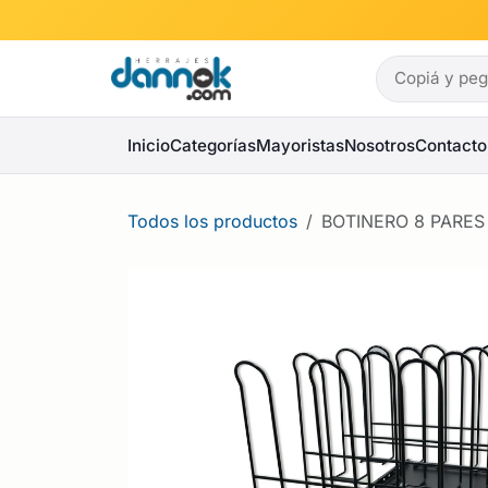
Ir al contenido
Inicio
Categorías
Mayoristas
Nosotros
Contacto
Todos los productos
BOTINERO 8 PARES