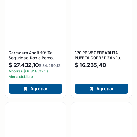
Cerradura Andif 101 De
120 PRIVE CERRADURA
Seguridad Doble Perno
PUERTA CORREDIZA x1u.
Reforzada Plateado
$
27.432,10
$
16.285,40
$
34.290,12
Ahorrás
$
6.858,02
vs
MercadoLibre
Agregar
Agregar