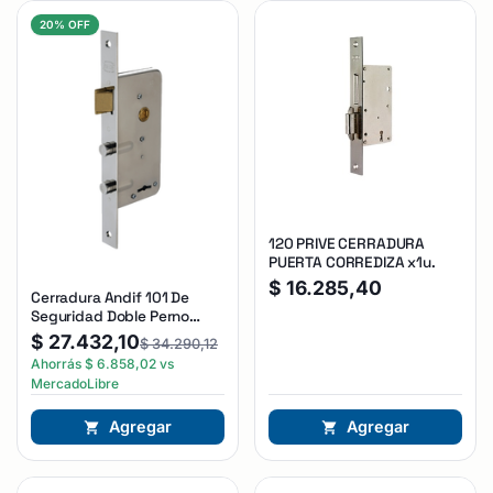
20% OFF
120 PRIVE CERRADURA
PUERTA CORREDIZA x1u.
$
16.285,40
Cerradura Andif 101 De
Seguridad Doble Perno
Reforzada Plateado
$
27.432,10
$
34.290,12
Ahorrás
$
6.858,02
vs
MercadoLibre
Agregar
Agregar