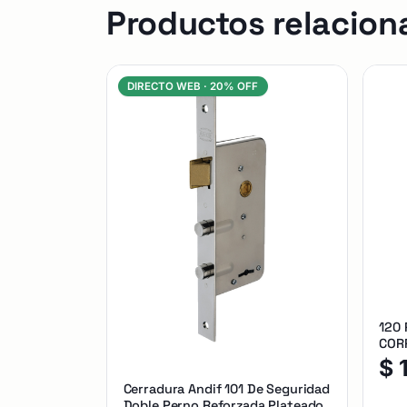
Productos relacion
DIRECTO WEB ·
20% OFF
120
CORR
$
Cerradura Andif 101 De Seguridad
Doble Perno Reforzada Plateado