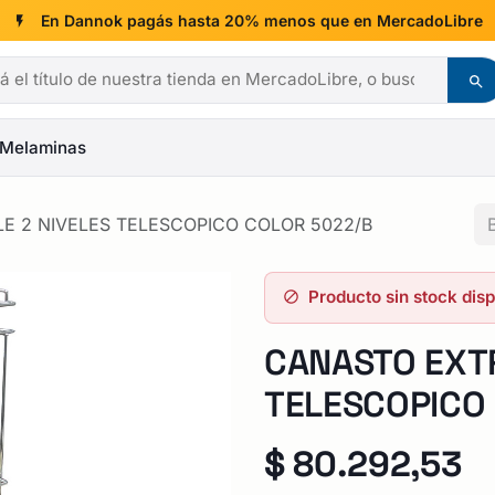
En Dannok pagás hasta 20% menos que en MercadoLibre
Melaminas
E 2 NIVELES TELESCOPICO COLOR 5022/B
Producto sin stock dis
CANASTO EXTR
TELESCOPICO
$
80.292,53