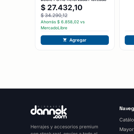
$
27.432,10
$
34.290,12
Ahorrás
$
6.858,02
vs
MercadoLibre
Agregar
Naveg
Catálo
Herrajes y accesorios premium
Mayor
con stock real, envíos a todo el