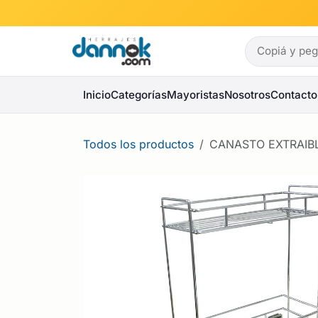
Ir al contenido
Inicio
Categorías
Mayoristas
Nosotros
Contacto
Todos los productos
CANASTO EXTRAIBL