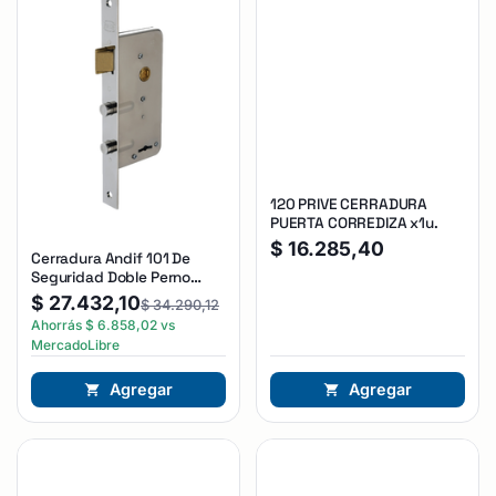
120 PRIVE CERRADURA
PUERTA CORREDIZA x1u.
$
16.285,40
Cerradura Andif 101 De
Seguridad Doble Perno
Reforzada Plateado
$
27.432,10
$
34.290,12
Ahorrás
$
6.858,02
vs
MercadoLibre
Agregar
Agregar