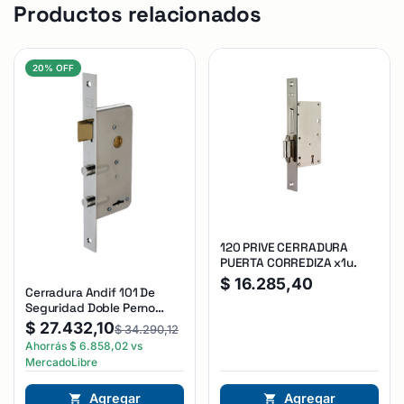
Productos relacionados
20% OFF
120 PRIVE CERRADURA
PUERTA CORREDIZA x1u.
$
16.285,40
Cerradura Andif 101 De
Seguridad Doble Perno
Reforzada Plateado
$
27.432,10
$
34.290,12
Ahorrás
$
6.858,02
vs
MercadoLibre
Agregar
Agregar