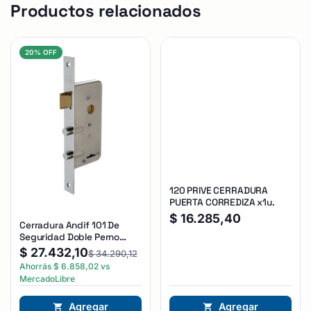
Productos relacionados
20% OFF
120 PRIVE CERRADURA
PUERTA CORREDIZA x1u.
$
16.285,40
Cerradura Andif 101 De
Seguridad Doble Perno
Reforzada Plateado
$
27.432,10
$
34.290,12
Ahorrás
$
6.858,02
vs
MercadoLibre
Agregar
Agregar