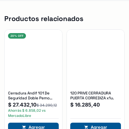
Productos relacionados
20% OFF
Cerradura Andif 101 De
120 PRIVE CERRADURA
Seguridad Doble Perno
PUERTA CORREDIZA x1u.
Reforzada Plateado
$
27.432,10
$
16.285,40
$
34.290,12
Ahorrás
$
6.858,02
vs
MercadoLibre
Agregar
Agregar