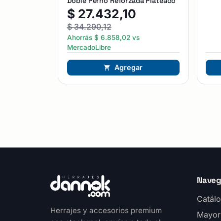
Doble Perno Reforzada Plateado
$
27.432,10
$
34.290,12
Ahorrás
$
6.858,02
vs
MercadoLibre
Agregar
Naveg
Catálo
Herrajes y accesorios premium
Mayor