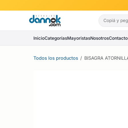
Ir al contenido
Inicio
Categorías
Mayoristas
Nosotros
Contacto
Todos los productos
BISAGRA ATORNILL