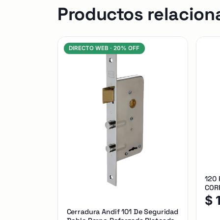
Productos relacion
DIRECTO WEB ·
20% OFF
120
CORR
$
Cerradura Andif 101 De Seguridad