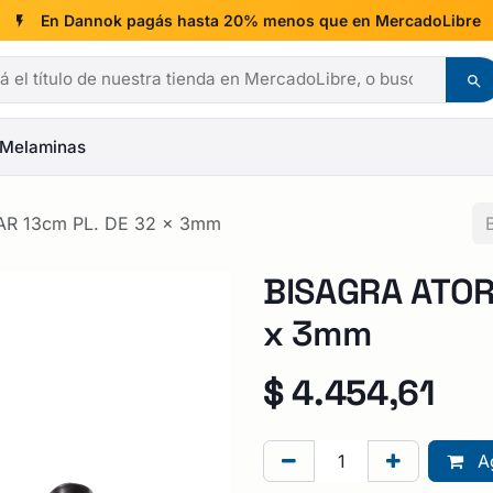
En Dannok pagás hasta 20% menos que en MercadoLibre
Melaminas
AR 13cm PL. DE 32 x 3mm
BISAGRA ATOR
x 3mm
$
4.454,61
Ag