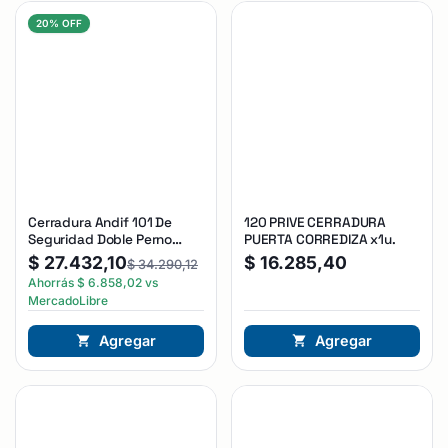
20% OFF
Cerradura Andif 101 De
120 PRIVE CERRADURA
Seguridad Doble Perno
PUERTA CORREDIZA x1u.
Reforzada Plateado
$
27.432,10
$
16.285,40
$
34.290,12
Ahorrás
$
6.858,02
vs
MercadoLibre
Agregar
Agregar