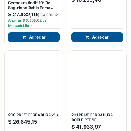
Cerradura Andif 101 De
Seguridad Doble Perno
Reforzada Plateado
$
27.432,10
$
34.290,12
Ahorrás
$
6.858,02
vs
MercadoLibre
Agregar
Agregar
200 PRIVE CERRADURA x1u.
201 PRIVE CERRADURA
DOBLE PERNO
$
26.645,15
$
41.933,97